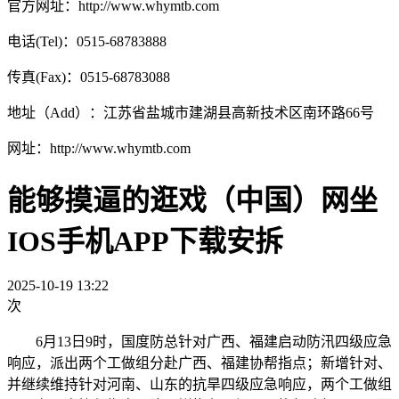
官方网址：http://www.whymtb.com
电话(Tel)：0515-68783888
传真(Fax)：0515-68783088
地址（Add）：江苏省盐城市建湖县高新技术区南环路66号
网址：http://www.whymtb.com
能够摸逼的逛戏（中国）网坐
IOS手机APP下载安拆
2025-10-19 13:22
次
6月13日9时，国度防总针对广西、福建启动防汛四级应急
响应，派出两个工做组分赴广西、福建协帮指点；新增针对、
并继续维持针对河南、山东的抗旱四级应急响应，两个工做组