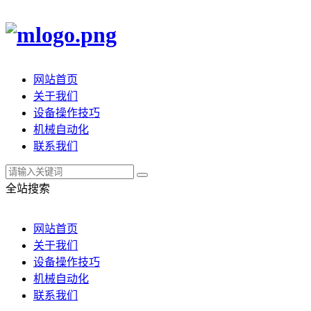
网站首页
关于我们
设备操作技巧
机械自动化
联系我们
全站搜索
网站首页
关于我们
设备操作技巧
机械自动化
联系我们