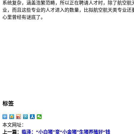
系统复杂，涵盖浩繁范畴，所以正在聘请人才时，除了航空航
业，而且这些专业的人才进入的数量，比拟航空航天类专业还
心里曾经有谜底了。
标签
本文网址：
上一篇：
临泽：“小白猪”变“小金猪”生猪养殖好“钱