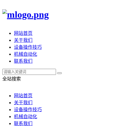
网站首页
关于我们
设备操作技巧
机械自动化
联系我们
全站搜索
网站首页
关于我们
设备操作技巧
机械自动化
联系我们