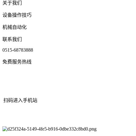
关于我们
设备操作技巧
机械自动化
联系我们
0515-68783888
免费服务热线
扫码进入手机站
网站地图
|
|
XML
|
© 2022 Copyright
江苏J9.COM(中国认证)集团
官方网站机械有限公司
All rights reserved.